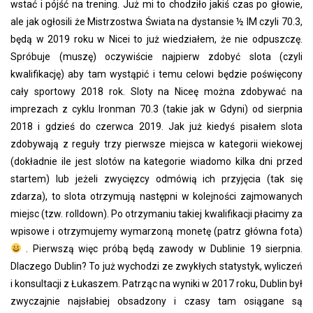
wstać i pójść na trening. Już mi to chodziło jakiś czas po głowie,
ale jak ogłosili że Mistrzostwa Świata na dystansie ½ IM czyli 70.3,
będą w 2019 roku w Nicei to już wiedziałem, że nie odpuszczę.
Spróbuje (muszę) oczywiście najpierw zdobyć slota (czyli
kwalifikację) aby tam wystąpić i temu celowi będzie poświęcony
cały sportowy 2018 rok. Sloty na Niceę można zdobywać na
imprezach z cyklu Ironman 70.3 (takie jak w Gdyni) od sierpnia
2018 i gdzieś do czerwca 2019. Jak już kiedyś pisałem slota
zdobywają z reguły trzy pierwsze miejsca w kategorii wiekowej
(dokładnie ile jest slotów na kategorie wiadomo kilka dni przed
startem) lub jeżeli zwycięzcy odmówią ich przyjęcia (tak się
zdarza), to slota otrzymują następni w kolejności zajmowanych
miejsc (tzw. rolldown). Po otrzymaniu takiej kwalifikacji płacimy za
wpisowe i otrzymujemy wymarzoną monetę (patrz główna fota)
. Pierwszą więc próbą będą zawody w Dublinie 19 sierpnia.
Dlaczego Dublin? To już wychodzi ze zwykłych statystyk, wyliczeń
i konsultacji z Łukaszem. Patrząc na wyniki w 2017 roku, Dublin był
zwyczajnie najsłabiej obsadzony i czasy tam osiągane są