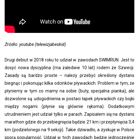
Źródło: youtube (telewizjabeskid)
Drugi debiut w 2018 roku to udział w zawodach SWIMRUN. Jest to
dosyć nowa dyscyplina (ma zaledwie 10 lat) rodem ze Szwecji.
Zasady są bardzo proste – należy przebyć określony dystans
biegnąc i pokonując kilka odcinków pływackich. Problem w tym, że
płyniemy w tym co mamy na sobie (buty, specjalna pianka), ale
dozwolone są udogodnienia w postaci łapek pływackich czy bojki
między nogami (płynie się głównie rękoma). Dodatkowym
utrudnieniem jest udział tylko w parach. Zapisałem się na dystans
marathon gdzie do przebiegnięcia będzie 21 km i przepłynięcia 3,4
km (podzielonego na 9 sekcji). Takie dziwadło, a zyskuje w Polsce
sporą popularność. Udział w tych zawodach będzie jednocześnie