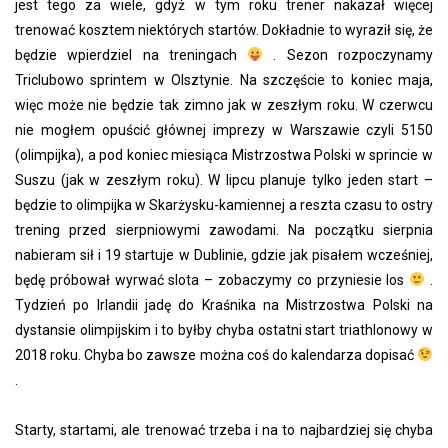
jest tego za wiele, gdyż w tym roku trener nakazał więcej
trenować kosztem niektórych startów. Dokładnie to wyraził się, że
będzie wpierdziel na treningach
. Sezon rozpoczynamy
Triclubowo sprintem w Olsztynie. Na szczęście to koniec maja,
więc może nie będzie tak zimno jak w zeszłym roku. W czerwcu
nie mogłem opuścić głównej imprezy w Warszawie czyli 5150
(olimpijka), a pod koniec miesiąca Mistrzostwa Polski w sprincie w
Suszu (jak w zeszłym roku). W lipcu planuje tylko jeden start –
będzie to olimpijka w Skarżysku-kamiennej a reszta czasu to ostry
trening przed sierpniowymi zawodami. Na początku sierpnia
nabieram sił i 19 startuje w Dublinie, gdzie jak pisałem wcześniej,
będę próbował wyrwać slota – zobaczymy co przyniesie los
.
Tydzień po Irlandii jadę do Kraśnika na Mistrzostwa Polski na
dystansie olimpijskim i to byłby chyba ostatni start triathlonowy w
2018 roku. Chyba bo zawsze można coś do kalendarza dopisać
.
Starty, startami, ale trenować trzeba i na to najbardziej się chyba