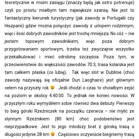
teoretycznie w moim zasięgu (znaczy będą jak ostro potrenuje)
czyli po prostu miałbym tam największe szansę. Nie jest to
fantastyczny kierunek turystyczny (jak zawody w Portugalii czy
Hiszpanii) gdzie można połączyć zawody z urlopem rodzinnym,
więc i ilość dobrych zawodników jest trochę mniejsza. No cóż – nie
jestem topowym zawodnikiem, więc poza dobrym
przygotowaniem sportowym, trzeba też zwyczajnie wszystko
przekalkulować i mieć odrobinę szczęścia. Poza tym, w
przeciwieństwie do większości zawodów 70.3, trasa kolarska jest
tam całkiem płaska (co lubię), . Tak więc slot w Dublinie (choć
zawody nazywają się oficjalnie Dun Laoghaire) jest głównym
celem na przyszły rok
. Jeśli chodzi o czas to chciałbym zejść
na poziom w okolicy 4:40:00. To jednak nie koniec nowości. W
przyszłym roku wymyśliłem sobie również dwa debiuty. Pierwszy
to bieg górski Rzeźniczek na początku czerwca – nie mylić ze
słynnym Rzeźnikiem (80 km) choć podobieństwo jest
nieprzypadkowe. Jest to jego młodszy brat z górską trasą o
długości jedynie 28 km
. Częściowo oczywiście biegniemy trasą