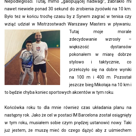
Niepodległości. Tutaj, mimo „galopującej nadwagi”, zabrakło mi
nawet niewiele ponad 30 sekund do zrobienia życiówki na 10 km.
Było też w końcu trochę czasu by z Synem zagrać w tenisa czy
wziąć udział w Mistrzostwach Warszawy Masters
w pływaniu.
Tutaj moje morale
zdecydowanie wzrosły –
większość dystansów
pokonałem w miarę dobrze
stylowo i taktycznie, co
przełożyło się na dobre wyniki
na 100 m i 400 m. Pozostał
jeszcze bieg Mikołaja na 10 km i
to będzie chyba koniec sportowych akcentów w tym roku.
Końcówka roku to dla mnie również czas układania planu na
następny rok. Jako że cel w postaci IM Barcelona został osiągnięty
w tym roku, musiałem sobie czym prędzej ustanowić nowy. Taki
już jestem, że muszę mieć do czego dążyć aby z uśmiechem