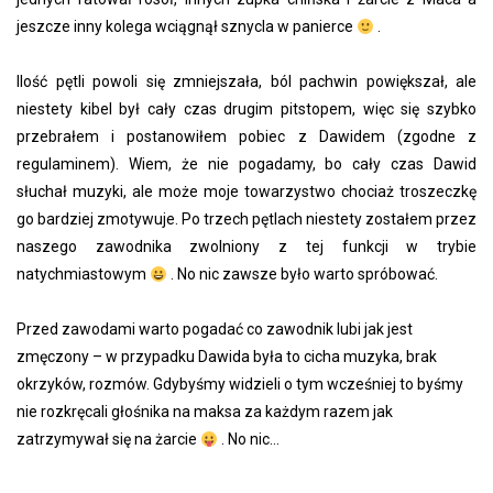
jeszcze inny kolega wciągnął sznycla w panierce
.
Ilość pętli powoli się zmniejszała, ból pachwin powiększał, ale
niestety kibel był cały czas drugim pitstopem, więc się szybko
przebrałem i postanowiłem pobiec z Dawidem (zgodne z
regulaminem). Wiem, że nie pogadamy, bo cały czas Dawid
słuchał muzyki, ale może moje towarzystwo chociaż troszeczkę
go bardziej zmotywuje. Po trzech pętlach niestety zostałem przez
naszego zawodnika zwolniony z tej funkcji w trybie
natychmiastowym
. No nic zawsze było warto spróbować.
Przed zawodami warto pogadać co zawodnik lubi jak jest
zmęczony – w przypadku Dawida była to cicha muzyka, brak
okrzyków, rozmów. Gdybyśmy widzieli o tym wcześniej to byśmy
nie rozkręcali głośnika na maksa za każdym razem jak
zatrzymywał się na żarcie
. No nic…