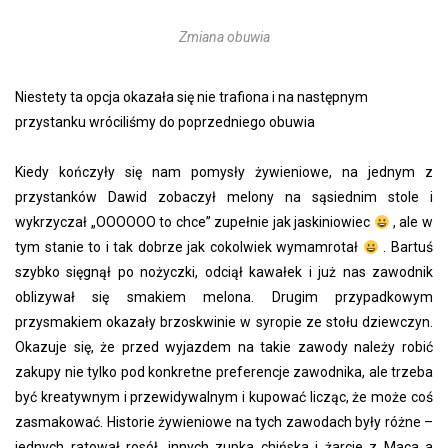
Zmiana obuwia
Niestety ta opcja okazała się nie trafiona i na następnym
przystanku wróciliśmy do poprzedniego obuwia
Kiedy kończyły się nam pomysły żywieniowe, na jednym z
przystanków Dawid zobaczył melony na sąsiednim stole i
wykrzyczał „OOOOOO to chce” zupełnie jak jaskiniowiec
, ale w
tym stanie to i tak dobrze jak cokolwiek wymamrotał
. Bartuś
szybko sięgnął po nożyczki, odciął kawałek i już nas zawodnik
oblizywał się smakiem melona. Drugim przypadkowym
przysmakiem okazały brzoskwinie w syropie ze stołu dziewczyn.
Okazuje się, że przed wyjazdem na takie zawody należy robić
zakupy nie tylko pod konkretne preferencje zawodnika, ale trzeba
być kreatywnym i przewidywalnym i kupować licząc, że może coś
zasmakować. Historie żywieniowe na tych zawodach były różne –
jednych ratował rosół, innych zupka chińska i żarcie z Maca a