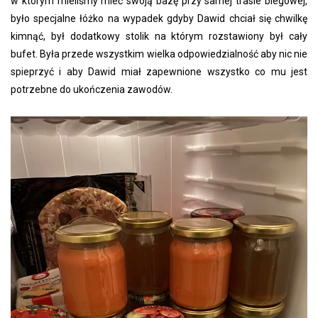
w którym mieliśmy mieć swoją bazę przy samej trasie biegowej,
było specjalne łóżko na wypadek gdyby Dawid chciał się chwilkę
kimnąć, był dodatkowy stolik na którym rozstawiony był cały
bufet. Była przede wszystkim wielka odpowiedzialność aby nic nie
spieprzyć i aby Dawid miał zapewnione wszystko co mu jest
potrzebne do ukończenia zawodów.