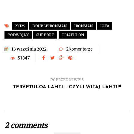
2XIM
DOUBLEIRONMAN
IRONMAN
IUTA
PODWÓJNY
SUPPORT
TRIATHLON
13 września 2022
2 komentarze
51347
POPRZEDNI WPIS
TERVETULOA LAHTI – CZYLI WITAJ LAHTI!!!
2 comments