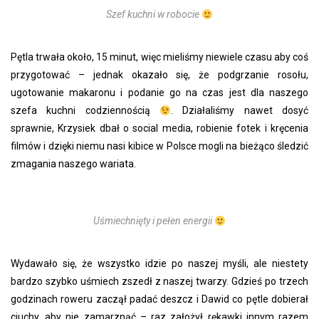
Szef kuchni w robocie
Pętla trwała około, 15 minut, więc mieliśmy niewiele czasu aby coś
przygotować – jednak okazało się, że podgrzanie rosołu,
ugotowanie makaronu i podanie go na czas jest dla naszego
szefa kuchni codziennością
. Działaliśmy nawet dosyć
sprawnie, Krzysiek dbał o social media, robienie fotek i kręcenia
filmów i dzięki niemu nasi kibice w Polsce mogli na bieżąco śledzić
zmagania naszego wariata.
Uśmiechnięty i pełen energii
Wydawało się, że wszystko idzie po naszej myśli, ale niestety
bardzo szybko uśmiech zszedł z naszej twarzy. Gdzieś po trzech
godzinach roweru zaczął padać deszcz i Dawid co pętle dobierał
ciuchy, aby nie zamarznąć – raz założył rękawki innym razem