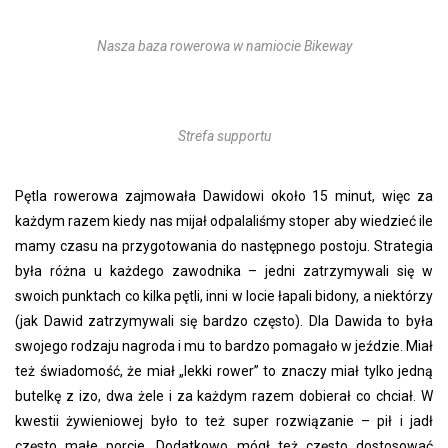
Nasza baza rowerowa w namiocie Bikeway
Strefa supportu
Pętla rowerowa zajmowała Dawidowi około 15 minut, więc za
każdym razem kiedy nas mijał odpalaliśmy stoper aby wiedzieć ile
mamy czasu na przygotowania do następnego postoju. Strategia
była różna u każdego zawodnika – jedni zatrzymywali się w
swoich punktach co kilka pętli, inni w locie łapali bidony, a niektórzy
(jak Dawid zatrzymywali się bardzo często). Dla Dawida to była
swojego rodzaju nagroda i mu to bardzo pomagało w jeździe. Miał
też świadomość, że miał „lekki rower” to znaczy miał tylko jedną
butelkę z izo, dwa żele i za każdym razem dobierał co chciał. W
kwestii żywieniowej było to też super rozwiązanie – pił i jadł
często małe porcje. Dodatkowo mógł też często dostosować