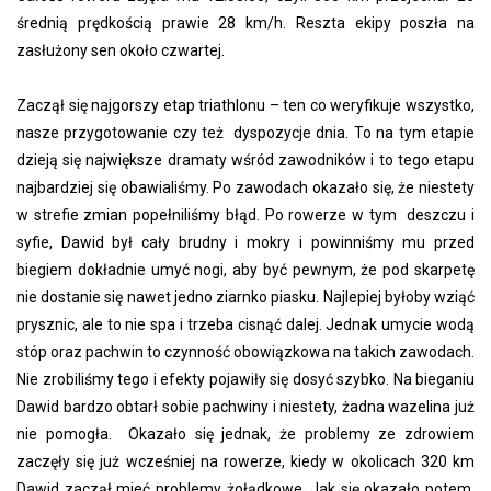
średnią prędkością prawie 28 km/h. Reszta ekipy poszła na
zasłużony sen około czwartej.
Zaczął się najgorszy etap triathlonu – ten co weryfikuje wszystko,
nasze przygotowanie czy też dyspozycje dnia. To na tym etapie
dzieją się największe dramaty wśród zawodników i to tego etapu
najbardziej się obawialiśmy. Po zawodach okazało się, że niestety
w strefie zmian popełniliśmy błąd. Po rowerze w tym deszczu i
syfie, Dawid był cały brudny i mokry i powinniśmy mu przed
biegiem dokładnie umyć nogi, aby być pewnym, że pod skarpetę
nie dostanie się nawet jedno ziarnko piasku. Najlepiej byłoby wziąć
prysznic, ale to nie spa i trzeba cisnąć dalej. Jednak umycie wodą
stóp oraz pachwin to czynność obowiązkowa na takich zawodach.
Nie zrobiliśmy tego i efekty pojawiły się dosyć szybko. Na bieganiu
Dawid bardzo obtarł sobie pachwiny i niestety, żadna wazelina już
nie pomogła. Okazało się jednak, że problemy ze zdrowiem
zaczęły się już wcześniej na rowerze, kiedy w okolicach 320 km
Dawid zaczął mieć problemy żołądkowe. Jak się okazało potem,