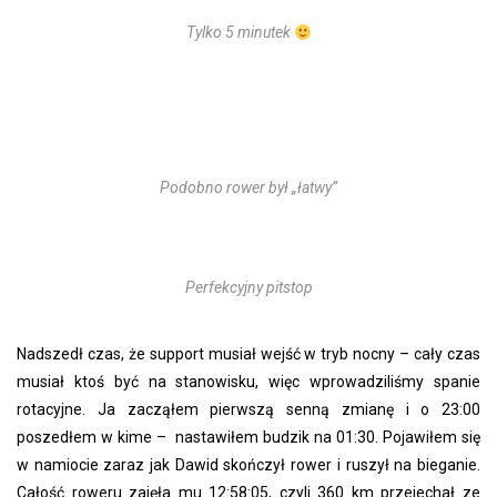
Tylko 5 minutek
Podobno rower był „łatwy”
Perfekcyjny pitstop
Nadszedł czas, że support musiał wejść w tryb nocny – cały czas
musiał ktoś być na stanowisku, więc wprowadziliśmy spanie
rotacyjne. Ja zacząłem pierwszą senną zmianę i o 23:00
poszedłem w kime – nastawiłem budzik na 01:30. Pojawiłem się
w namiocie zaraz jak Dawid skończył rower i ruszył na bieganie.
Całość roweru zajęła mu 12:58:05, czyli 360 km przejechał ze