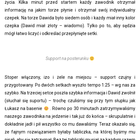
życia. Kilka minut przed startem każdy zawodnik otrzymał
informację na jakim torze płynie i otrzymał swój indywidualny
czepek. Na torze Dawida było siedem osób i każdy miał inny kolor
czepka (Dawid miał złoty – wiadomo). Tylko po to, aby sędzia
mógł łatwo liczyć i odkreślać przepłynięte setki.
Support na posterunku
Stoper włączony, izo i żele na miejscu – support czujny i
przygotowany. Po dwóch setkach wyszło tempo 1:25 – wg nas za
szybko. Na trzeciej setce poszła szybka informacja i Dawid zwolnił
(słuchał się suportu) – trochę czuliśmy się przy tym słupku jak
Łukasz na basenie
. Równo po 30 minutach zatrzymywaliśmy
naszego zawodnika na jedzenie i tak już do końca – skrupulatnie i
dokładnie jadł i pił wszystko co mu dawaliśmy. Teraz okazało się,
że fajnym rozwiązaniem byłaby tabliczka, na której byśmy mu
pisali, aby się zatrzymał. Bez tej tabliczki musiał za każdym razem