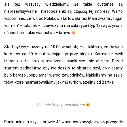
ale też wszyscy wiedzieliśmy, że takie dystanse są
nieprzewidywalne i niespodzianki są częścią tej imprezy. Warto
wspomnieć, że wśród Polaków startowała też Maja zwana „sugar
women” – tak, tak – dziewczyna ma cukrzyce (typ 1) i wyczynia z
uśmiechem takie wariactwa – brawo
.
Start był wyznaczony na 10:00 w sobotę – ustaliliśmy, że Dawida
karmimy co 30 minut wołając go przy słupku. Karmienie czyli
izotonik + żel oraz sprawdzenie pianki czy nie obciera. Przed
startem zadbaliśmy, aby nie doszło to obtarcia szyi, co niestety
było bardzo „popularne” wśród zawodników. Nakleiliśmy na szyje
tejpy, które nasmarowaliśmy jakimś turbo wazeliną od Bartka.
Ostatnia fotka przed startem
Punktualnie ruszyli – prawie 40 wariatów zaczęło swoją przygodę