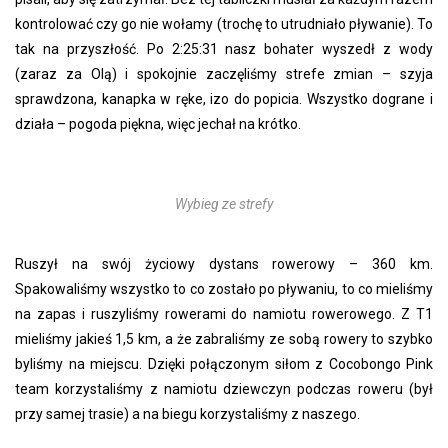
kontrolować czy go nie wołamy (trochę to utrudniało pływanie). To
tak na przyszłość. Po 2:25:31 nasz bohater wyszedł z wody
(zaraz za Olą) i spokojnie zaczęliśmy strefe zmian – szyja
sprawdzona, kanapka w ręke, izo do popicia. Wszystko dograne i
działa – pogoda piękna, więc jechał na krótko.
Wybieg ze strefy
Ruszył na swój życiowy dystans rowerowy – 360 km.
Spakowaliśmy wszystko to co zostało po pływaniu, to co mieliśmy
na zapas i ruszyliśmy rowerami do namiotu rowerowego. Z T1
mieliśmy jakieś 1,5 km, a że zabraliśmy ze sobą rowery to szybko
byliśmy na miejscu. Dzięki połączonym siłom z Cocobongo Pink
team korzystaliśmy z namiotu dziewczyn podczas roweru (był
przy samej trasie) a na biegu korzystaliśmy z naszego.