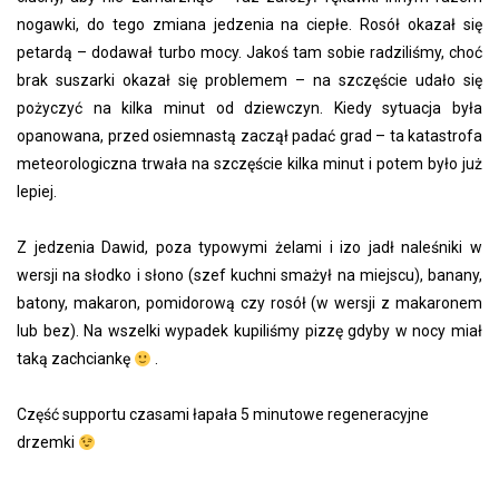
nogawki, do tego zmiana jedzenia na ciepłe. Rosół okazał się
petardą – dodawał turbo mocy. Jakoś tam sobie radziliśmy, choć
brak suszarki okazał się problemem – na szczęście udało się
pożyczyć na kilka minut od dziewczyn. Kiedy sytuacja była
opanowana, przed osiemnastą zaczął padać grad – ta katastrofa
meteorologiczna trwała na szczęście kilka minut i potem było już
lepiej.
Z jedzenia Dawid, poza typowymi żelami i izo jadł naleśniki w
wersji na słodko i słono (szef kuchni smażył na miejscu), banany,
batony, makaron, pomidorową czy rosół (w wersji z makaronem
lub bez). Na wszelki wypadek kupiliśmy pizzę gdyby w nocy miał
taką zachciankę
.
Część supportu czasami łapała 5 minutowe regeneracyjne
drzemki