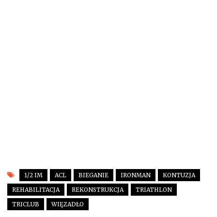
1/2 IM
ACL
BIEGANIE
IRONMAN
KONTUZJA
REHABILITACJA
REKONSTRUKCJA
TRIATHLON
TRICLUB
WIĘZADŁO