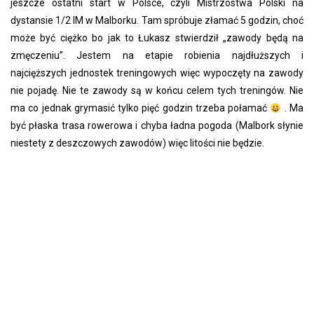
jeszcze ostatni start w Polsce, czyli Mistrzostwa Polski na
dystansie 1/2 IM w Malborku. Tam spróbuje złamać 5 godzin, choć
może być ciężko bo jak to Łukasz stwierdził „zawody będą na
zmęczeniu”. Jestem na etapie robienia najdłuższych i
najcięższych jednostek treningowych więc wypoczęty na zawody
nie pojadę. Nie te zawody są w końcu celem tych treningów. Nie
ma co jednak grymasić tylko pięć godzin trzeba połamać
. Ma
być płaska trasa rowerowa i chyba ładna pogoda (Malbork słynie
niestety z deszczowych zawodów) więc litości nie będzie.