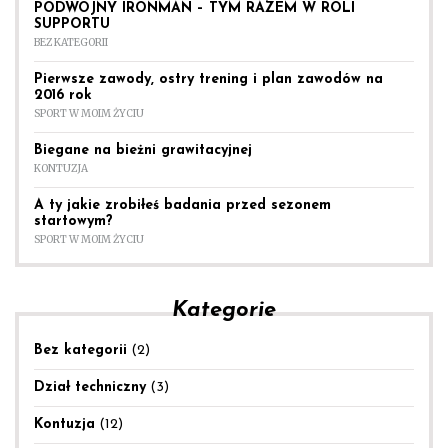
PODWÓJNY IRONMAN – TYM RAZEM W ROLI
SUPPORTU
BEZ KATEGORII
Pierwsze zawody, ostry trening i plan zawodów na
2016 rok
SPORT W MOIM ŻYCIU
Biegane na bieżni grawitacyjnej
KONTUZJA
A ty jakie zrobiłeś badania przed sezonem
startowym?
SPORT W MOIM ŻYCIU
Kategorie
Bez kategorii
(2)
Dział techniczny
(3)
Kontuzja
(12)