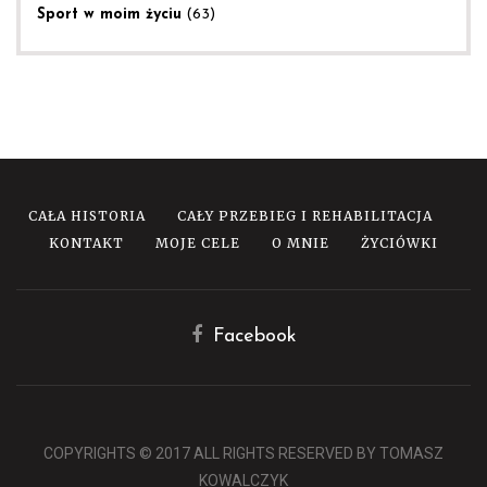
Sport w moim życiu
(63)
CAŁA HISTORIA
CAŁY PRZEBIEG I REHABILITACJA
KONTAKT
MOJE CELE
O MNIE
ŻYCIÓWKI
Facebook
COPYRIGHTS © 2017 ALL RIGHTS RESERVED BY TOMASZ
KOWALCZYK