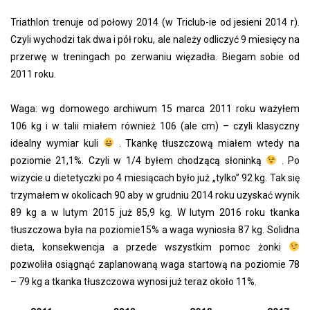
Triathlon trenuje od połowy 2014 (w Triclub-ie od jesieni 2014 r).
Czyli wychodzi tak dwa i pół roku, ale należy odliczyć 9 miesięcy na
przerwę w treningach po zerwaniu więzadła. Biegam sobie od
2011 roku.
Waga: wg domowego archiwum 15 marca 2011 roku ważyłem
106 kg i w talii miałem również 106 (ale cm) – czyli klasyczny
idealny wymiar kuli
. Tkankę tłuszczową miałem wtedy na
poziomie 21,1%. Czyli w 1/4 byłem chodzącą słoninką
. Po
wizycie u dietetyczki po 4 miesiącach było już „tylko” 92 kg. Tak się
trzymałem w okolicach 90 aby w grudniu 2014 roku uzyskać wynik
89 kg a w lutym 2015 już 85,9 kg. W lutym 2016 roku tkanka
tłuszczowa była na poziomie15% a waga wyniosła 87 kg. Solidna
dieta, konsekwencja a przede wszystkim pomoc żonki
pozwoliła osiągnąć zaplanowaną waga startową na poziomie 78
– 79 kg a tkanka tłuszczowa wynosi już teraz około 11%.