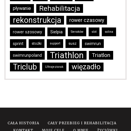
Rehabilitacja
pływanie
rekonstrukcja
rower czasowy
rower szosowy
Sielpia
Sieraków
slot
solina
sprint
stożki
susz
swimrun
support
Triathlon
Triatlon
swimrunpoland
Triclub
więzadło
Ultrajeziorak
CAŁA HISTORIA
CAŁY PRZEBIEG I REHABILITACJA
KONTAKT
MOJE CELE
O MNIE
ŻYCIÓWKI