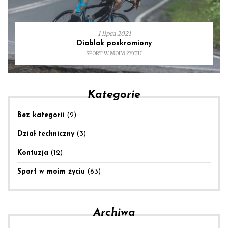
1 lipca 2021
Diablak poskromiony
SPORT W MOIM ŻYCIU
Kategorie
Bez kategorii
(2)
Dział techniczny
(3)
Kontuzja
(12)
Sport w moim życiu
(63)
Archiwa