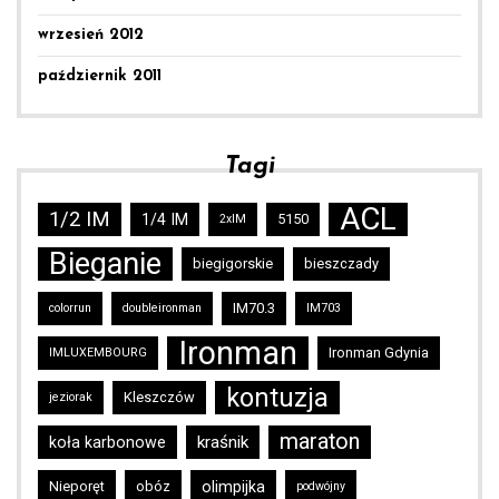
wrzesień 2012
październik 2011
Tagi
ACL
1/2 IM
1/4 IM
5150
2xIM
Bieganie
biegigorskie
bieszczady
IM70.3
colorrun
doubleironman
IM703
Ironman
Ironman Gdynia
IMLUXEMBOURG
kontuzja
Kleszczów
jeziorak
maraton
kraśnik
koła karbonowe
Nieporęt
obóz
olimpijka
podwójny