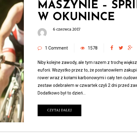
MASZYNIE – SPR
W OKUNINCE
6 czerwca 2017
1 Comment
1578
Niby kolejne zawody, ale tym razem z trochę więks
euforii. Wszystko przez to, że postanowiłem zakup
rower wraz z kołami karbonowymi i cały ten cudow
zestaw odebrałem w czwartek czyli 2 dni przed z
Dodatkowo był to dzień…
CZYTAJ DALEJ