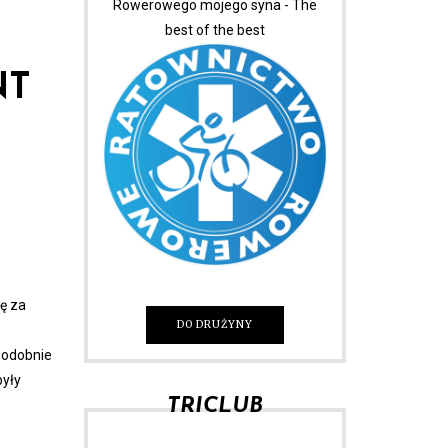
Rowerowego mojego syna - The
best of the best
NT
ę za
DO DRUŻYNY
Podobnie
były
TRICLUB