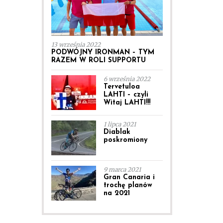
13 września 2022
PODWÓJNY IRONMAN – TYM
RAZEM W ROLI SUPPORTU
6 września 2022
Tervetuloa
LAHTI – czyli
Witaj LAHTI!!!
1 lipca 2021
Diablak
poskromiony
9 marca 2021
Gran Canaria i
trochę planów
na 2021