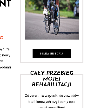
INT
zą nutą
PEŁNA HISTORIA
ić nowy
ny
awodami.
CAŁY PRZEBIEG
MOJEJ
REHABILITACJI
Od zerwania więzadła do zawodów
triathlonowych, czyli pełny opis
mojej rehabilitacji