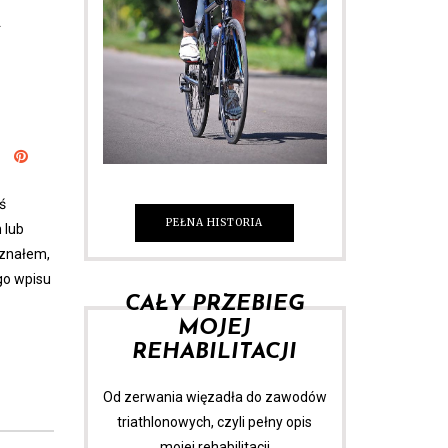
A
ś
PEŁNA HISTORIA
 lub
Uznałem,
go wpisu
CAŁY PRZEBIEG
MOJEJ
REHABILITACJI
Od zerwania więzadła do zawodów
triathlonowych, czyli pełny opis
mojej rehabilitacji