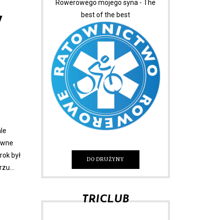
Rowerowego mojego syna - The
best of the best
W
ale
ziwne
rok był
DO DRUŻYNY
arzu…
TRICLUB