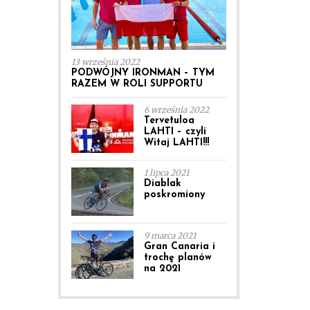
13 września 2022
PODWÓJNY IRONMAN – TYM
RAZEM W ROLI SUPPORTU
6 września 2022
Tervetuloa
LAHTI – czyli
Witaj LAHTI!!!
1 lipca 2021
Diablak
poskromiony
9 marca 2021
Gran Canaria i
trochę planów
na 2021