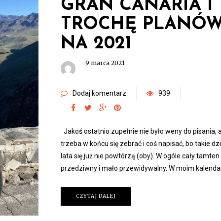
GRAN CANARIA I
TROCHĘ PLANÓ
NA 2021
9 marca 2021
Dodaj komentarz
939
Jakoś ostatnio zupełnie nie było weny do pisania, 
trzeba w końcu się zebrać i coś napisać, bo takie d
lata się już nie powtórzą (oby). W ogóle cały tamten 
przedziwny i mało przewidywalny. W moim kalend
CZYTAJ DALEJ