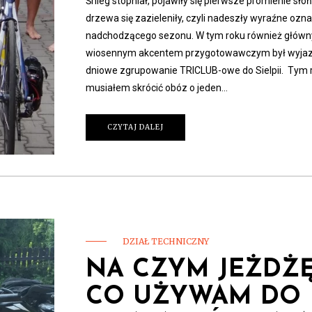
Śnieg stopniał, pojawiły się pierwsze promienie słoń
drzewa się zazieleniły, czyli nadeszły wyraźne ozna
nadchodzącego sezonu. W tym roku również głów
wiosennym akcentem przygotowawczym był wyjaz
dniowe zgrupowanie TRICLUB-owe do Sielpii. Tym
musiałem skrócić obóz o jeden…
CZYTAJ DALEJ
DZIAŁ TECHNICZNY
NA CZYM JEŻDŻĘ
CO UŻYWAM DO