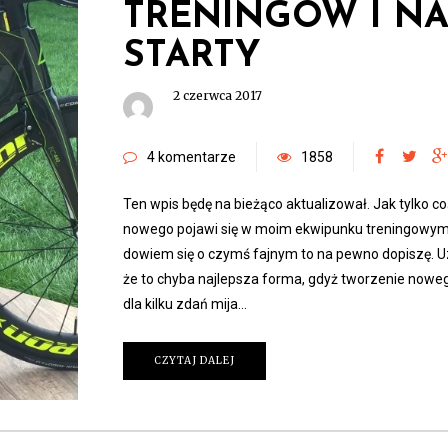
TRENINGÓW I N
STARTY
2 czerwca 2017
4 komentarze
1858
Ten wpis będę na bieżąco aktualizował. Jak tylko co
nowego pojawi się w moim ekwipunku treningowym
dowiem się o czymś fajnym to na pewno dopiszę. 
że to chyba najlepsza forma, gdyż tworzenie nowe
dla kilku zdań mija…
CZYTAJ DALEJ