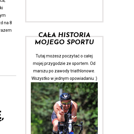
ca,
ki
nym
d na 8
 razem
CAŁA HISTORIA
MOJEGO SPORTU
Tutaj możesz poczytać o całej
mojej przygodzie ze sportem. Od
marszu po zawody triathlonowe.
Wszystko w jednym opowiadaniu :)
,