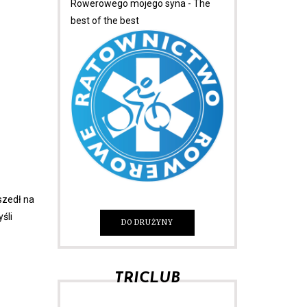
Rowerowego mojego syna - The
best of the best
szedł na
śli
DO DRUŻYNY
TRICLUB