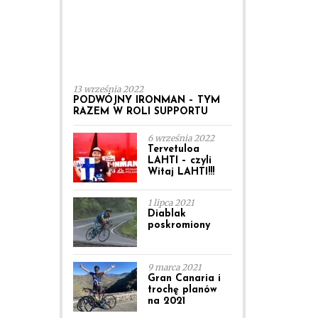
13 września 2022
PODWÓJNY IRONMAN – TYM
RAZEM W ROLI SUPPORTU
6 września 2022
Tervetuloa
LAHTI – czyli
Witaj LAHTI!!!
1 lipca 2021
Diablak
poskromiony
9 marca 2021
Gran Canaria i
trochę planów
na 2021