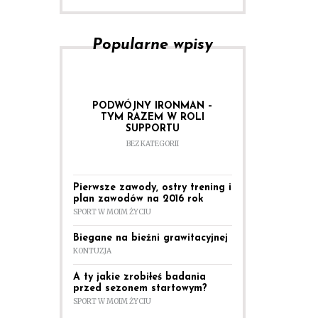
Popularne wpisy
PODWÓJNY IRONMAN –
TYM RAZEM W ROLI
SUPPORTU
BEZ KATEGORII
Pierwsze zawody, ostry trening i
plan zawodów na 2016 rok
SPORT W MOIM ŻYCIU
Biegane na bieżni grawitacyjnej
KONTUZJA
A ty jakie zrobiłeś badania
przed sezonem startowym?
SPORT W MOIM ŻYCIU