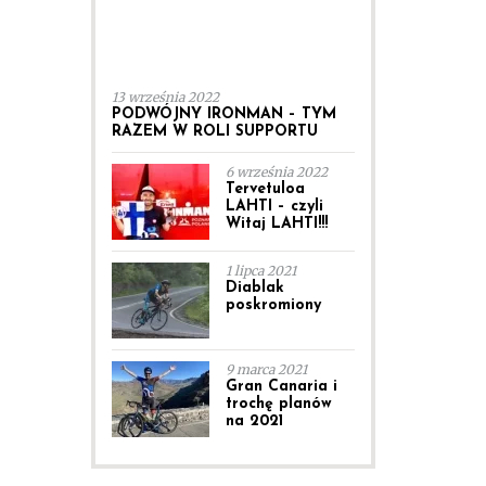
13 września 2022
PODWÓJNY IRONMAN – TYM
RAZEM W ROLI SUPPORTU
6 września 2022
Tervetuloa
LAHTI – czyli
Witaj LAHTI!!!
1 lipca 2021
Diablak
poskromiony
9 marca 2021
Gran Canaria i
trochę planów
na 2021