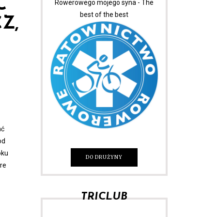
C
Rowerowego mojego syna - The
best of the best
Z,
ać
od
oku
DO DRUŻYNY
re
TRICLUB