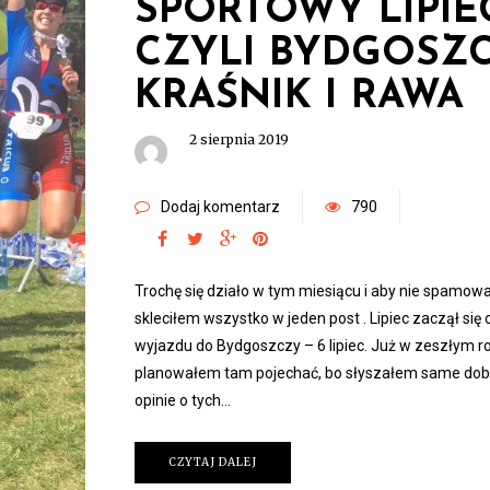
SPORTOWY LIPIE
CZYLI BYDGOSZC
KRAŚNIK I RAWA
2 sierpnia 2019
Dodaj komentarz
790
Trochę się działo w tym miesiącu i aby nie spamow
skleciłem wszystko w jeden post . Lipiec zaczął się 
wyjazdu do Bydgoszczy – 6 lipiec. Już w zeszłym r
planowałem tam pojechać, bo słyszałem same dob
opinie o tych…
CZYTAJ DALEJ